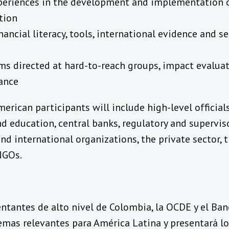
periences in the development and implementation o
tion
ancial literacy, tools, international evidence and s
ms directed at hard-to-reach groups, impact evalua
ance
rican participants will include high-level officia
d education, central banks, regulatory and supervisor
d international organizations, the private sector, 
NGOs.
ntantes de alto nivel de Colombia, la OCDE y el Ban
emas relevantes para América Latina y presentará lo