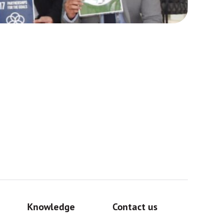
Africa
Sig
Knowledge
Contact us