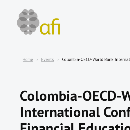
Home
Events
Colombia-OECD-World Bank Internati
Colombia-OECD-W
International Con
Financial Educati